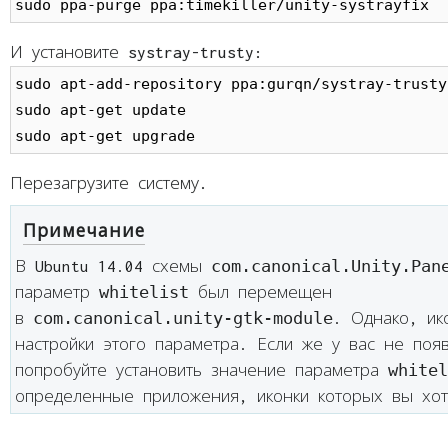
sudo ppa-purge ppa:timekiller/unity-systrayfix
И установите systray-trusty:
sudo apt-add-repository ppa:gurqn/systray-trusty

sudo apt-get update

Перезагрузите систему.
Примечание
com.canonical.Unity.Pan
В Ubuntu 14.04 схемы
whitelist
параметр
был перемещен
com.canonical.unity-gtk-module
в
. Однако, ик
настройки этого параметра. Если же у вас не появ
whitel
попробуйте установить значение параметра
определенные приложения, иконки которых вы хот