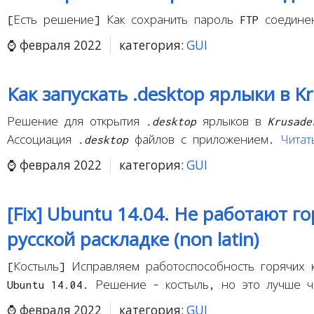
[Есть решение] Как сохранить пароль FTP соедин
февраля 2022
категория:
GUI
Как запускать .desktop ярлыки в K
Решение для открытия
.desktop
ярлыков в
Krusade
Ассоциация
.desktop
файлов с приложением.
Читат
февраля 2022
категория:
GUI
[Fix] Ubuntu 14.04. Не работают г
русской раскладке (non latin)
[Костыль] Исправляем работоспособность горячих к
Ubuntu 14.04. Решение - костыль, но это лучше 
февраля 2022
категория:
GUI