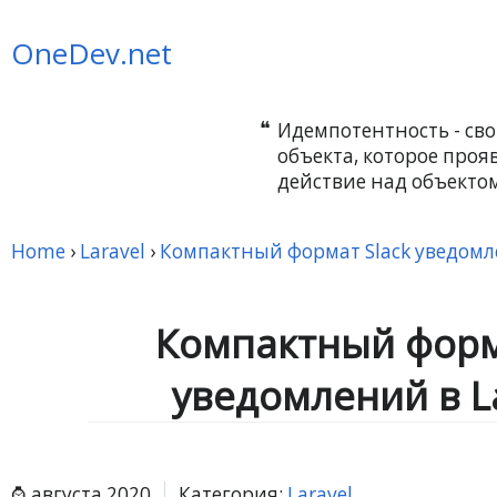
OneDev.net
Идемпотентность - сво
объекта, которое прояв
действие над объектом
Home
›
Laravel
›
Компактный формат Slack уведомле
Компактный форм
уведомлений в La
августа 2020
Категория:
Laravel