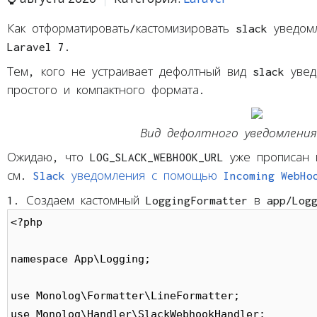
Как отформатировать/кастомизировать slack уведом
Laravel 7.
Тем, кого не устраивает дефолтный вид slack уве
простого и компактного формата.
Вид дефолтного уведомления
Ожидаю, что LOG_SLACK_WEBHOOK_URL уже прописан 
см.
Slack уведомления с помощью Incoming WebHo
1. Создаем кастомный LoggingFormatter в app/Logg
<?php

namespace App\Logging;

use Monolog\Formatter\LineFormatter;

use Monolog\Handler\SlackWebhookHandler;
