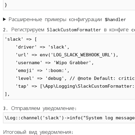
Расширенные примеры конфигурации $handler
2. Регистрируем SlackCustomFormatter в конфиге c
'slack' => [

    'driver' => 'slack',

    'url' => env('LOG_SLACK_WEBHOOK_URL'),

    'username' => 'Wipo Grabber',

    'emoji' => ':boom:',

    'level' => 'debug', // @note Default: critica
    'tap' => [\App\Logging\SlackCustomFormatter:
3. Отправляем уведомление:
\Log::channel('slack')->info("System log message
Итоговый вид уведомления: