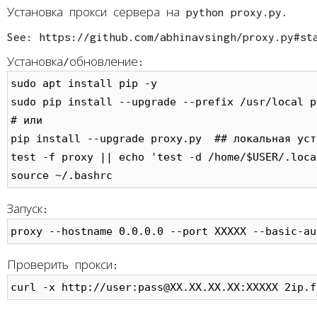
Установка прокси сервера на python proxy.py.
See: https://github.com/abhinavsingh/proxy.py#st
Установка/обновление:
sudo apt install pip -y

sudo pip install --upgrade --prefix /usr/local p
# или 

pip install --upgrade proxy.py  ## локальная уст
test -f proxy || echo 'test -d /home/$USER/.loca
Запуск:
proxy --hostname 0.0.0.0 --port XXXXX --basic-au
Проверить прокси: