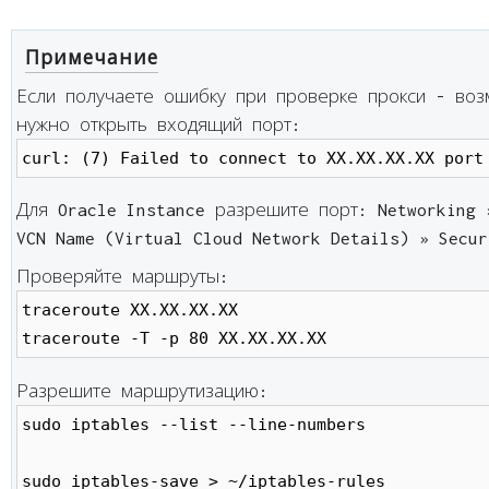
Примечание
Если получаете ошибку при проверке прокси - воз
нужно открыть входящий порт:
curl: (7) Failed to connect to XX.XX.XX.XX port
Для Oracle Instance разрешите порт: Networking 
VCN Name (Virtual Cloud Network Details) » Secur
Проверяйте маршруты:
traceroute XX.XX.XX.XX

traceroute -T -p 80 XX.XX.XX.XX
Разрешите маршрутизацию:
sudo iptables --list --line-numbers

sudo iptables-save > ~/iptables-rules
