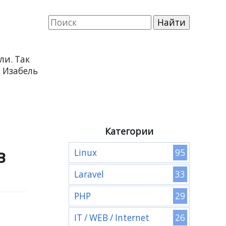
ли. Так
. Изабель
Категории
в
95
Linux
33
Laravel
29
PHP
26
IT / WEB / Internet