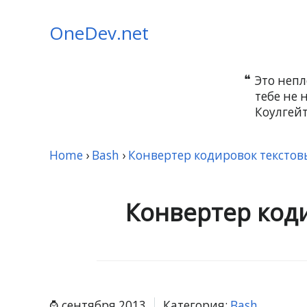
OneDev.net
Это непл
тебе не 
Коулгейт
Home
›
Bash
›
Конвертер кодировок текстов
Конвертер код
сентября 2013
Категория:
Bash