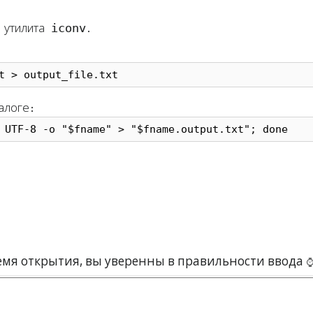
iconv
 утилита
.
t > output_file.txt
алоге:
 UTF-8 -o "$fname" > "$fname.output.txt"; done
мя открытия, вы уверенны в правильности ввода