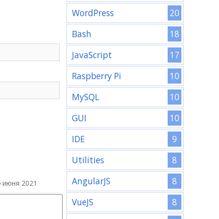
20
WordPress
18
Bash
17
JavaScript
10
Raspberry Pi
10
MySQL
10
GUI
9
IDE
8
Utilities
8
AngularJS
июня 2021
8
VueJS