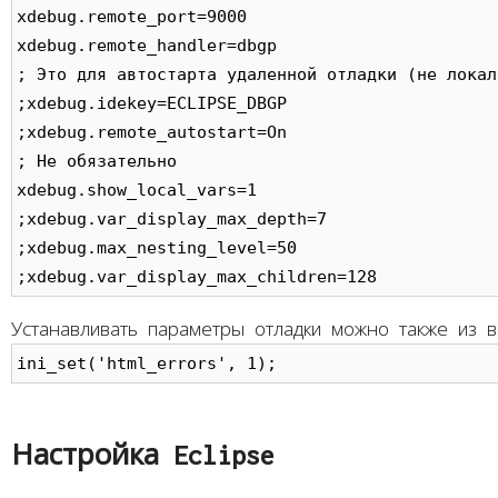
xdebug.remote_port=9000

xdebug.remote_handler=dbgp

; Это для автостарта удаленной отладки (не локаль
;xdebug.idekey=ECLIPSE_DBGP

;xdebug.remote_autostart=On

; Не обязательно

xdebug.show_local_vars=1

;xdebug.var_display_max_depth=7

;xdebug.max_nesting_level=50

;xdebug.var_display_max_children=128
Устанавливать параметры отладки можно также из в
ini_set('html_errors', 1);
Настройка Eclipse