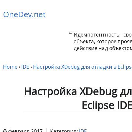
OneDev.net
Идемпотентность - сво
объекта, которое прояв
действие над объектом
Home
›
IDE
›
Настройка XDebug для отладки в Eclips
Настройка XDebug дл
Eclipse ID
февраля 2017
Категория:
IDE