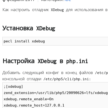
Как настроить отладчик XDebug для использования в
Установка XDebug
pecl install xdebug
Настройка XDebug в php.ini
Добавить следующий конфиг в конец файлов /etc/p
консольной отладки /etc/php5/cli/php.ini:
;[xdebug]

zend_extension=/usr/lib/php5/20090626+lfs/xdebug.
xdebug.remote_enable=On

xdebug.remote_host=127.0.0.1
