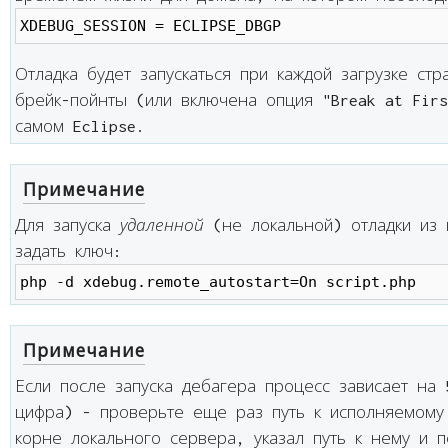
XDEBUG_SESSION = ECLIPSE_DBGP
Отладка будет запускаться при каждой загрузке ст
брейк-пойнты (или включена опция "Break at Firs
самом Eclipse.
Примечание
Для запуска
удаленной
(не локальной) отладки из 
задать ключ:
php -d xdebug.remote_autostart=On script.php
Примечание
Если после запуска дебагера процесс зависает на
цифра) - проверьте еще раз путь к исполняемому
корне локального сервера, указал путь к нему и п