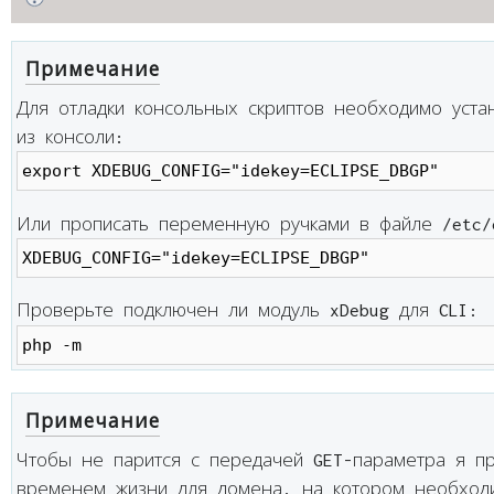
Примечание
Для отладки консольных скриптов необходимо уст
из консоли:
export XDEBUG_CONFIG="idekey=ECLIPSE_DBGP"
Или прописать переменную ручками в файле /etc/
XDEBUG_CONFIG="idekey=ECLIPSE_DBGP"
Проверьте подключен ли модуль xDebug для CLI:
php -m
Примечание
Чтобы не парится с передачей GET-параметра я п
временем жизни для домена, на котором необход