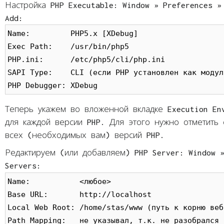
Настройка PHP Executable: Window » Preferences »
Add:
Name:         PHP5.x [XDebug]

Exec Path:    /usr/bin/php5

PHP.ini:      /etc/php5/cli/php.ini

SAPI Type:    CLI (если PHP установлен как модул
PHP Debugger: XDebug
Теперь укажем во вложенной вкладке Execution En
для каждой версии PHP. Для этого нужно отметить
всех (необходимых вам) версий PHP.
Редактируем (или добавляем) PHP Server: Window »
Servers:
Name:           <любое>

Base URL:       http://localhost

Local Web Root: /home/stas/www (путь к корню веб
Path Mapping:   не указывал, т.к. не разобрался 