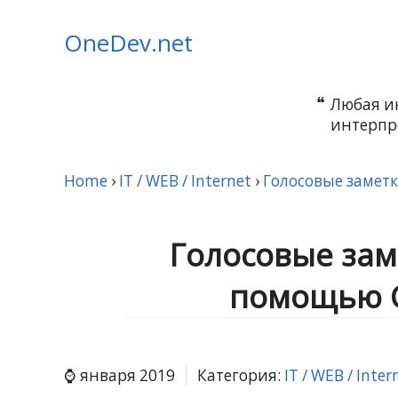
OneDev.net
Любая и
интерпр
Home
›
IT / WEB / Internet
›
Голосовые заметк
Голосовые заме
помощью G
января 2019
Категория:
IT / WEB / Inter