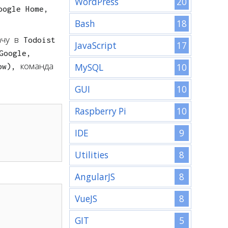
20
WordPress
oogle Home,
18
Bash
ачу в Todoist
17
JavaScript
Google,
ow), команда
10
MySQL
10
GUI
10
Raspberry Pi
9
IDE
8
Utilities
8
AngularJS
8
VueJS
5
GIT