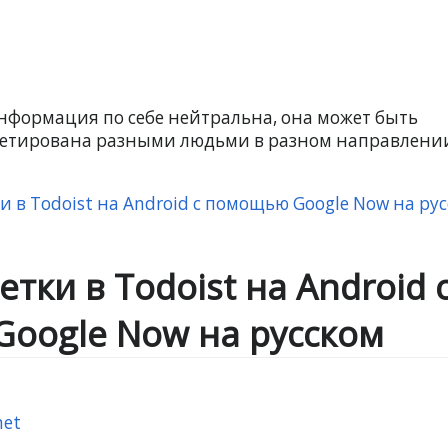
нформация по себе нейтральна, она может быть
етирована разными людьми в разном направлени
и в Todoist на Android с помощью Google Now на ру
тки в Todoist на Android 
oogle Now на русском
net