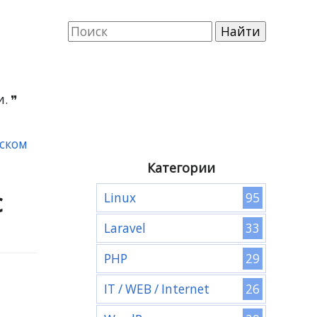
и.
сском
Категории
с
95
Linux
33
Laravel
29
PHP
26
IT / WEB / Internet