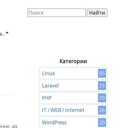
..
Категории
95
Linux
33
Laravel
29
PHP
26
IT / WEB / Internet
20
WordPress
енно из