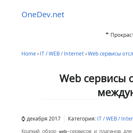
OneDev.net
Прокраст
Home
›
IT / WEB / Internet
›
Web сервисы отс
Web сервисы 
между
декабря 2017
Категория:
IT / WEB / Inte
Краткий обзор web-сервисов и плагинов дл