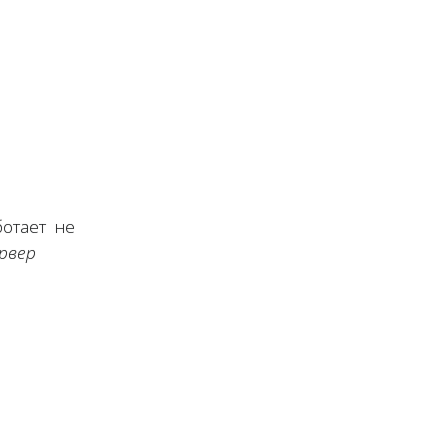
ботает не
рвер