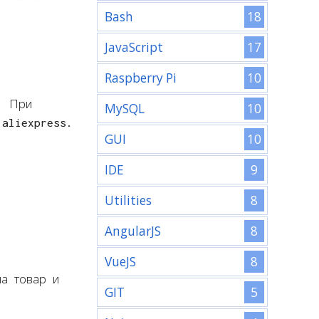
18
Bash
17
JavaScript
10
Raspberry Pi
. При
10
MySQL
 aliexpress.
10
GUI
9
IDE
8
Utilities
8
AngularJS
8
VueJS
на товар и
5
GIT