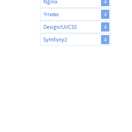
4
Nginx
4
Чтиво
4
Design/UI/CSS
4
Symfony2