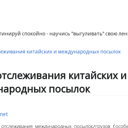
инируй спокойно - научись "выгуливать" свою лень
леживания китайских и международных посылок
отслеживания китайских и
народных посылок
rnet
я отслеживания международных посылок/грузов (особ